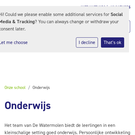
INTRANET KPO |
VACATURES
Hi! Could we please enable some additional services for
Social
Media & Tracking
? You can always change or withdraw your
consent later.
Let me choose
I decline
That's ok
Onze school
Onderwijs
Onderwijs
Het team van De Watermolen biedt de leerlingen in een
kleinschalige setting goed onderwijs. Persoonlijke ontwikkeling