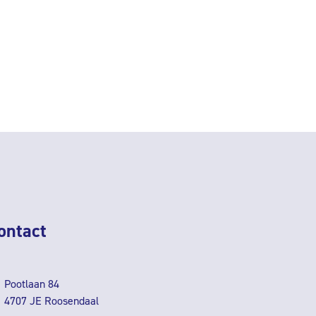
ontact
Pootlaan 84
4707 JE Roosendaal