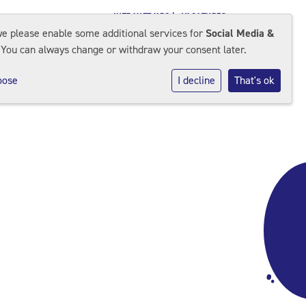
INTRANET KPO |
VACATURES
we please enable some additional services for
Social Media &
 You can always change or withdraw your consent later.
s team
Contact
Kennismaken
oose
I decline
That's ok