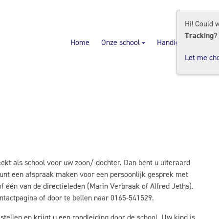
Hi! Could 
Tracking
?
Home
Onze school
Handige info
On
Let me ch
kt als school voor uw zoon/ dochter. Dan bent u uiteraard
unt een afspraak maken voor een persoonlijk gesprek met
f één van de directieleden (Marin Verbraak of Alfred Jeths).
ntactpagina of door te bellen naar 0165-541529.
stellen en krijgt u een rondleiding door de school. Uw kind is